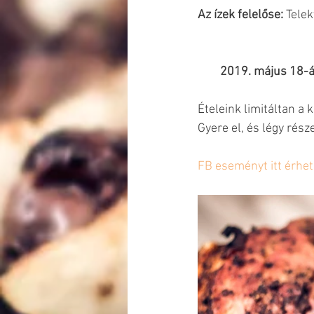
Az ízek felelőse: 
Telek
2019. május 18-án
Ételeink limitáltan a 
Gyere el, és légy rés
FB eseményt itt érhet