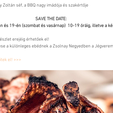
y Zoltán séf, a BBQ nagy imádója és szakértője
SAVE THE DATE: 
 és 19-én (szombat és vasárnap)  10-19 óráig, illetve a kés
készlet erejéig érhetőek el!
zese a különleges ebédnek a Zsolnay Negyedben a Jégverem
itek el! >>>