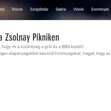
me
Rólunk
Szolgáltatás
Galéria
Videók
Események
s
a Zsolnay Pikniken
 hogy mi a különbség a grill és a BBQ között!
eges alapanyagokból készülő finomságokat, hagyd, hogy az 