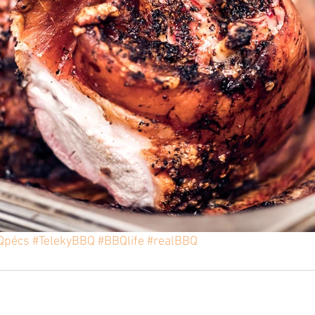
Qpécs
#TelekyBBQ
#BBQlife
#realBBQ