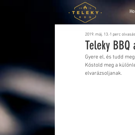
Ho
2019. máj. 13.
1 perc olvasá
Teleky BBQ 
Gyere el, és tudd meg,
Kóstold meg a különl
elvarázsoljanak. 