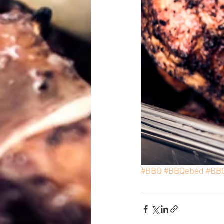
#BBQ
#BBQebéd
#BB